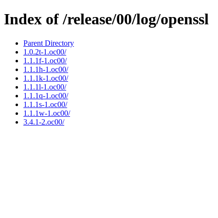
Index of /release/00/log/openssl
Parent Directory
1.0.2t-1.oc00/
1.1.1f-1.oc00/
1.1.1h-1.oc00/
1.1.1k-1.oc00/
1.1.1l-1.oc00/
1.1.1q-1.oc00/
1.1.1s-1.oc00/
1.1.1w-1.oc00/
3.4.1-2.oc00/